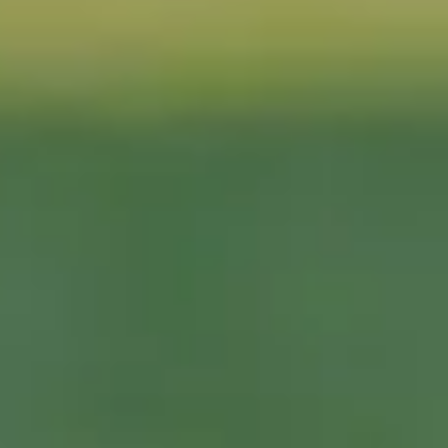
Dodano do koszyka
PRZEJDŹ DO KOSZYKA
Kontynuuj zakupy